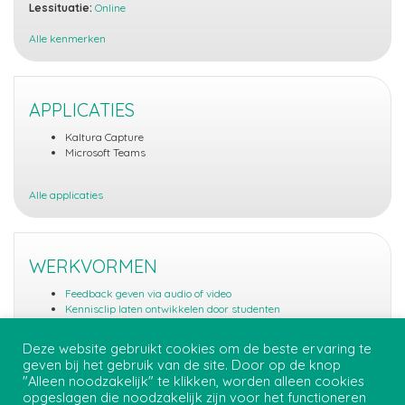
Lessituatie:
Online
Alle kenmerken
APPLICATIES
Kaltura Capture
Microsoft Teams
Alle applicaties
WERKVORMEN
Feedback geven via audio of video
Kennisclip laten ontwikkelen door studenten
Videoblog (vlog) maken
Deze website gebruikt cookies om de beste ervaring te
geven bij het gebruik van de site. Door op de knop
Alle werkvormen (5)
"Alleen noodzakelijk" te klikken, worden alleen cookies
opgeslagen die noodzakelijk zijn voor het functioneren