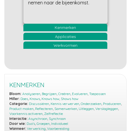
nemen naar de bijeenkomst.
Kenmerken
Applicaties
Werkvormen
KENMERKEN
Bloom:
Analyseren
,
Begrijpen
,
Creëren
,
Evalueren
,
Toepassen
Miller:
Does
,
Knows
,
Knows how
,
Shows how
Categorie:
Discussiëren
,
Kennis verwerven
,
Onderzoeken
,
Produceren
,
Product maken
,
Reflecteren
,
Samenwerken
,
Uitleggen
,
Verslagleggen
,
Voorkennis activeren
,
Zelfreflectie
Interactie:
Asynchroon
,
Synchroon
Door wie:
Duo's
,
Groepen
,
Individueel
Wanneer:
Verwerking
,
Voorbereiding