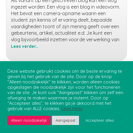
Als variant op een geschreven blog kan een vlog
ingezet worden. Een vlog is een blog in videovorm.
Het bevat een camera-opname waarin een
student zijn kennis of ervaring deelt, bepaalde
vaardigheden toont of zijn mening geeft over een
gebeurtenis, artikel, actualiteit e.d. Je kunt een
vlog bijvoorbeeld inzetten voor de verwerking van
Lees verder...
Videoblog
(vlog)
maken
Deze website gebruikt cookies om de beste ervaring te
Meer resultaten
geven bij het gebruik van de site. Door op de knop
"Alleen noodzakelijk" te klikken, worden alleen cookies
opgeslagen die noodzakelijk zijn voor het functioneren
van de site. Je kunt ook "Aangepast" klikken om zelf een
Privacybeleid
afweging te maken waarmee je instemt. Door op
Onderwijs Student Support - Teaching and Learning Centre
“Accepteer alles”, te klikken ga je akkoord met het
gebruik van ALLE cookies.
Lees meer
Tekstuele inhoud
Alleen noodzakelijk
Aangepast
Accepteer alles