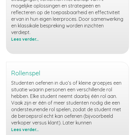
mogelijke oplossingen en strategieën en
reflecteren op de toepasbaarheid en effectiviteit
ervan in hun eigen leerproces. Door samenwerking
en klassikale bespreking worden inzichten
verdiept.
Lees verder...
Leerstrategieën
met
behulp
van
AI
Rollenspel
Studenten oefenen in duo’s of kleine groepjes een
situatie waarin personen een verschillende rol
hebben. Elke student neemt daarbij één rol aan.
Vaak zijn er één of meer studenten nodig die een
ondersteunende rol spelen, zodat de student met
de beroepsrol echt kan oefenen (bijvoorbeeld
verkoper versus klant). Later kunnen
Lees verder...