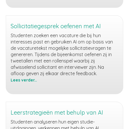
andere
talen
met
behulp
Sollicitatiegesprek oefenen met AI
van
Studenten zoeken een vacature die bij hun
AI
interesses past en gebruiken AI om op basis van
de vacaturetekst mogelijke sollicitatievragen te
genereren. Tijdens de bijeenkomst oefenen zij in
tweetallen met een rollenspel waarbij zij
afwisselend sollicitant en interviewer zijn. Na
afloop geven zij elkaar directe feedback.
Lees verder...
Sollicitatiegesprek
oefenen
met
AI
Leerstrategieën met behulp van AI
Studenten analyseren hun eigen studie-
uitdagingen, verkennen met behulp van AI