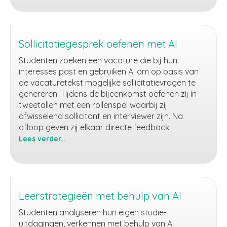
andere
talen
met
behulp
Sollicitatiegesprek oefenen met AI
van
Studenten zoeken een vacature die bij hun
AI
interesses past en gebruiken AI om op basis van
de vacaturetekst mogelijke sollicitatievragen te
genereren. Tijdens de bijeenkomst oefenen zij in
tweetallen met een rollenspel waarbij zij
afwisselend sollicitant en interviewer zijn. Na
afloop geven zij elkaar directe feedback.
Lees verder...
Sollicitatiegesprek
oefenen
met
AI
Leerstrategieën met behulp van AI
Studenten analyseren hun eigen studie-
uitdagingen, verkennen met behulp van AI