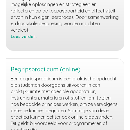
mogelijke oplossingen en strategieën en
reflecteren op de toepasbaarheid en effectiviteit
ervan in hun eigen leerproces. Door samenwerking
en klassikale bespreking worden inzichten
verdiept.
Lees verder...
Leerstrategieën
met
behulp
van
AI
Begripspracticum (online)
Een begripspracticum is een praktische opdracht
die studenten doorgaans uitvoeren in een
praktijkruimte met speciale apparatuur,
instrumenten, materialen of stoffen, om te zien
hoe bepaalde principes werken, om ze vervolgens
beter te kunnen begrijpen. Sommige van deze
practica kunnen echter ook online plaatsvinden.
Dit geldt bijvoorbeeld voor programmeren of
practica die