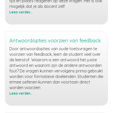
tijd en plaats reageren op deze vragen. Het is ook
mogelijk dat je als docent zelf
Lees verder...
Vraag-
en
antwoordforum
Antwoordopties voorzien van feedback
Door antwoordopties van oude toetsvragen te
voorzien van feedback, leert de student veel over
de leerstof. Waarom is een antwoord het juiste
antwoord en waarom zijn de andere antwoorden
fout? De vragen kunnen vervolgens prima gebruikt
worden voor formatieve doeleinden. Studenten die
ermee oefenen kunnen dan voortaan direct
worden voorzien
Lees verder...
Antwoordopties
voorzien
van