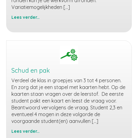
ronden kun je de werkvorm afronden.
Variatiemogelijkheden […]
Lees verder...
Mix
en
ruil
Schud en pak
Verdeel de klas in groepjes van 3 tot 4 personen.
En zorg dat je een stapel met kaarten hebt. Op de
kaarten staan vragen over de leerstof. De eerste
student pakt een kaart en leest de vraag voor.
Beantwoord vervolgens de vraag. Student 2,3 en
eventueel 4 mogen in deze volgorde de
voorgaande student(en) aanvullen […]
Lees verder...
Schud