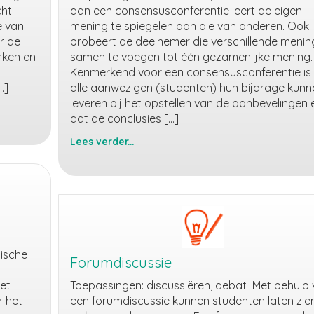
cht
aan een consensusconferentie leert de eigen
e van
mening te spiegelen aan die van anderen. Ook
r de
probeert de deelnemer die verschillende meni
rken en
samen te voegen tot één gezamenlijke mening.
Kenmerkend voor een consensusconferentie is
…]
alle aanwezigen (studenten) hun bijdrage kunn
leveren bij het opstellen van de aanbevelingen 
dat de conclusies […]
Lees verder...
Consensusconferentie
ische
Forumdiscussie
et
Toepassingen: discussiëren, debat Met behulp
r het
een forumdiscussie kunnen studenten laten zie