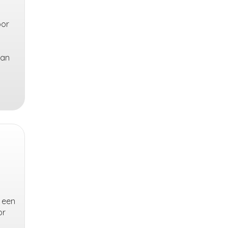
oor
van
n een
or