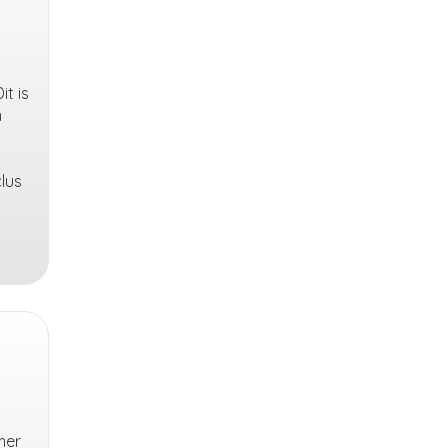
t is
n
lus
mer