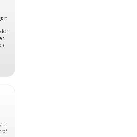
ngen
 dat
en
en
 van
n of