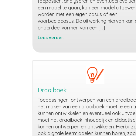
toepassen, analyseren en eventueel evalue
een model te gaan, kan een model uitgewer
worden met een eigen casus of een
voorbeeldcasus. De uitwerking hiervan kan 
onderdeel vormen van een […]
Lees verder...
Uitwerking
van
een
model
Draaiboek
Toepassingen: ontwerpen van een draaiboek
het maken van een draaiboek moet je een t
kunnen ontwikkelen en eventueel ook uitvoe
moet het draaiboek inhoudelijk en didactisc
kunnen ontwerpen en ontwikkelen. Hierbij 
ook digitale leermiddelen kunnen horen, zoa