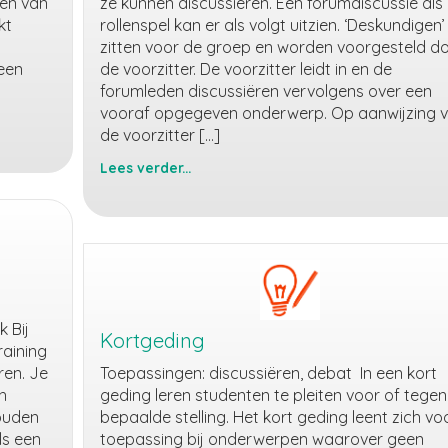
ren van
ze kunnen discussiëren. Een forumdiscussie als
kt
rollenspel kan er als volgt uitzien. ‘Deskundigen’
zitten voor de groep en worden voorgesteld d
een
de voorzitter. De voorzitter leidt in en de
forumleden discussiëren vervolgens over een
vooraf opgegeven onderwerp. Op aanwijzing 
de voorzitter […]
Lees verder...
Forumdiscussie
 Bij
Kortgeding
raining
ren. Je
Toepassingen: discussiëren, debat In een kort
h
geding leren studenten te pleiten voor of tege
zouden
bepaalde stelling. Het kort geding leent zich vo
ls een
toepassing bij onderwerpen waarover geen