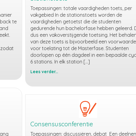
Toepassingen: totale vaardigheden toets, per
manier
vakgebied In de stationstoets worden de
back te
vaardigheden getoetst die de studenten
tand
gedurende hun bachelorfase hebben geleerd. Di
reekt.
dus een vakoverstijgende toetsing. Het behale
van deze toets is bijvoorbeeld een voorwaarde
 zodat
voor toelating tot de Masterfase. Studenten
doorlopen op één dagdeel in een bepaalde cyc
6 stations. In elk station […]
Lees verder...
Stationstoets
Consensusconferentie
lang
Toepassingen: discussiëren, debat Een deelne