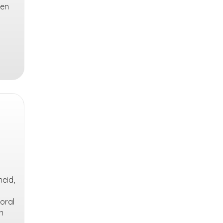
len
t
eid,
oral
n