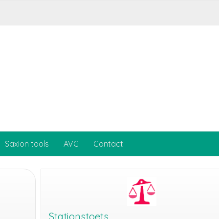
Saxion tools
AVG
Contact
Stationstoets