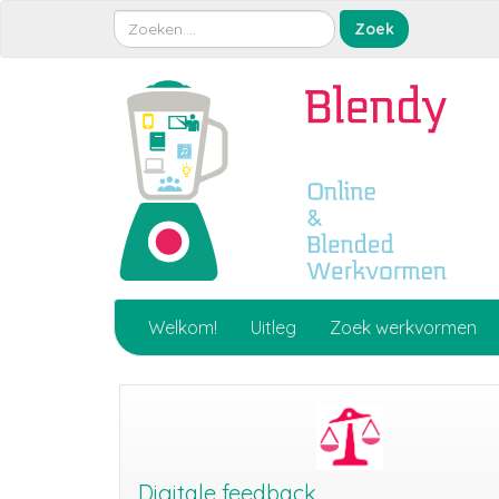
Welkom!
Uitleg
Zoek werkvormen
Digitale feedback