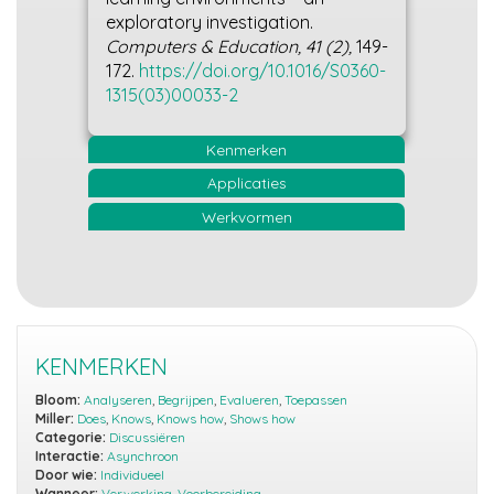
exploratory investigation.
Computers & Education, 41 (2),
149-
172.
https://doi.org/10.1016/S0360-
1315(03)00033-2
Kenmerken
Applicaties
Werkvormen
KENMERKEN
Bloom:
Analyseren
,
Begrijpen
,
Evalueren
,
Toepassen
Miller:
Does
,
Knows
,
Knows how
,
Shows how
Categorie:
Discussiëren
Interactie:
Asynchroon
Door wie:
Individueel
Wanneer:
Verwerking
,
Voorbereiding