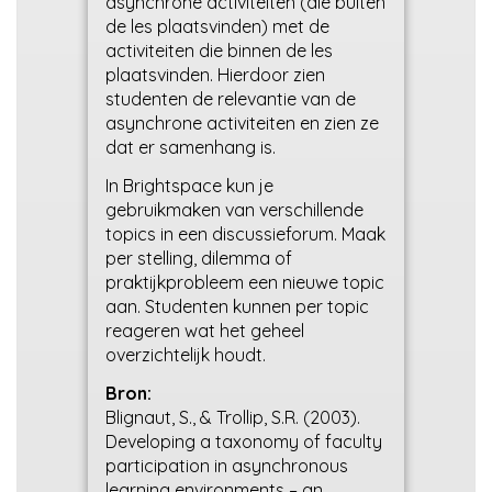
asynchrone activiteiten (die buiten
de les plaatsvinden) met de
activiteiten die binnen de les
plaatsvinden. Hierdoor zien
studenten de relevantie van de
asynchrone activiteiten en zien ze
dat er samenhang is.
In Brightspace kun je
gebruik
maken van verschillende
topics in een discussieforum. Maak
per stelling, dilemma of
praktijkprobleem een nieuwe topic
aan. Studenten kunnen per topic
reageren wat het geheel
overzichtelijk houdt.
Bron:
Blignaut, S., & Trollip, S.R. (2003).
Developing a taxonomy of faculty
participation in asynchronous
learning environments – an