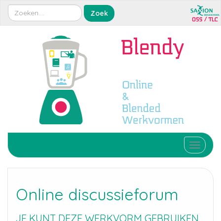
Toggle 
Online discussieforum
JE KUNT DEZE WERKVORM GEBRUIKEN