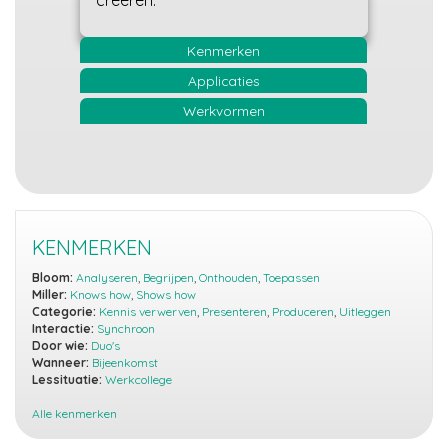
creëren.
Kenmerken
Applicaties
Werkvormen
KENMERKEN
Bloom:
Analyseren
,
Begrijpen
,
Onthouden
,
Toepassen
Miller:
Knows how
,
Shows how
Categorie:
Kennis verwerven
,
Presenteren
,
Produceren
,
Uitleggen
Interactie:
Synchroon
Door wie:
Duo's
Wanneer:
Bijeenkomst
Lessituatie:
Werkcollege
Alle kenmerken