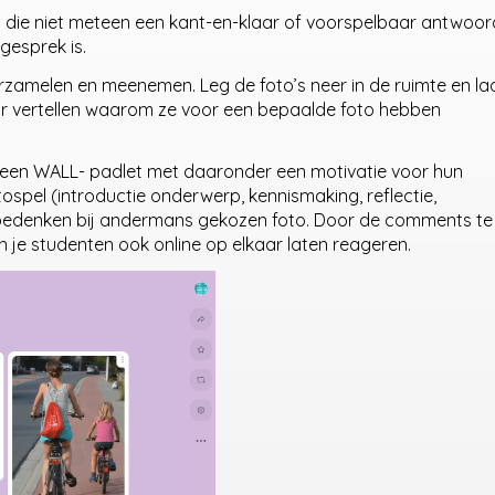
t die niet meteen een kant-en-klaar of voorspelbaar antwoor
gesprek is.
erzamelen en meenemen. Leg de foto’s neer in de ruimte en la
aar vertellen waarom ze voor een bepaalde foto hebben
p een WALL- padlet met daaronder een motivatie voor hun
tospel (introductie onderwerp, kennismaking, reflectie,
en bedenken bij andermans gekozen foto. Door de comments te
un je studenten ook online op elkaar laten reageren.