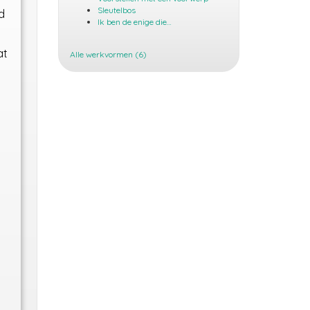
Sleutelbos
d
Ik ben de enige die…
at
Alle werkvormen (6)