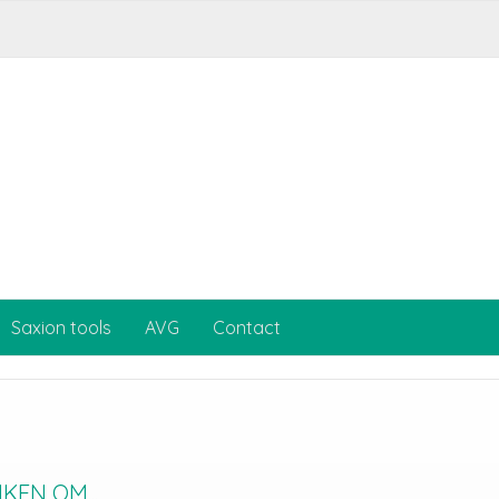
Saxion tools
AVG
Contact
EN OM...