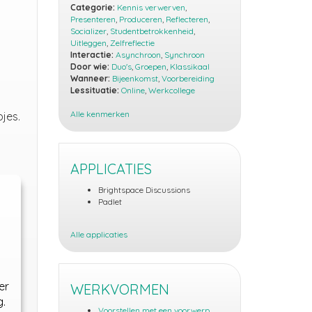
Categorie:
Kennis verwerven
,
Presenteren
,
Produceren
,
Reflecteren
,
Socializer
,
Studentbetrokkenheid
,
Uitleggen
,
Zelfreflectie
Interactie:
Asynchroon
,
Synchroon
Door wie:
Duo's
,
Groepen
,
Klassikaal
Wanneer:
Bijeenkomst
,
Voorbereiding
Lessituatie:
Online
,
Werkcollege
Alle kenmerken
jes.
APPLICATIES
Brightspace Discussions
Padlet
Alle applicaties
er
WERKVORMEN
g.
Voorstellen met een voorwerp