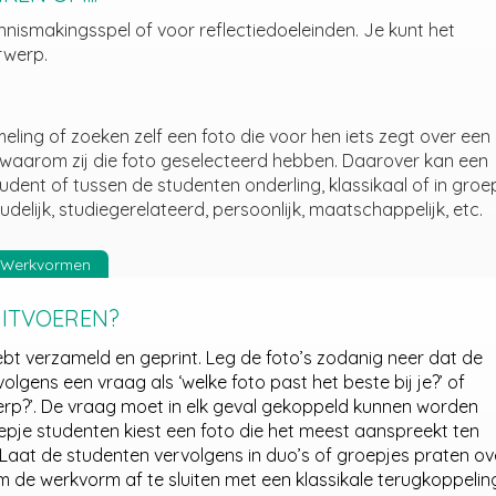
nismakingsspel of voor reflectiedoeleinden. Je kunt het
rwerp.
eling of zoeken zelf een foto die voor hen iets zegt over een
 waarom zij die foto geselecteerd hebben. Daarover kan een
ent of tussen de studenten onderling, klassikaal of in groep
delijk, studiegerelateerd, persoonlijk, maatschappelijk, etc.
Werkvormen
UITVOEREN?
hebt verzameld en geprint. Leg de foto’s zodanig neer dat de
volgens een vraag als ‘welke foto past het beste bij je?’ of
werp?’. De vraag moet in elk geval gekoppeld kunnen worden
oepje studenten kiest een foto die het meest aanspreekt ten
. Laat de studenten vervolgens in duo’s of groepjes praten ov
m de werkvorm af te sluiten met een klassikale terugkoppelin