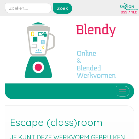
Toggle 
Escape (class)room
JE KUNT DEZE WERKVORM GEBRUIKEN