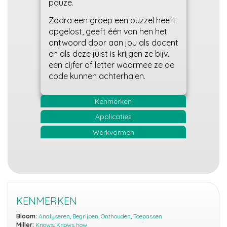
pauze.
Zodra een groep een puzzel heeft
opgelost, geeft één van hen het
antwoord door aan jou als docent
en als deze juist is krijgen ze bijv.
een cijfer of letter waarmee ze de
code kunnen achterhalen.
Kenmerken
Applicaties
Werkvormen
KENMERKEN
Bloom:
Analyseren
,
Begrijpen
,
Onthouden
,
Toepassen
Miller:
Knows
,
Knows how