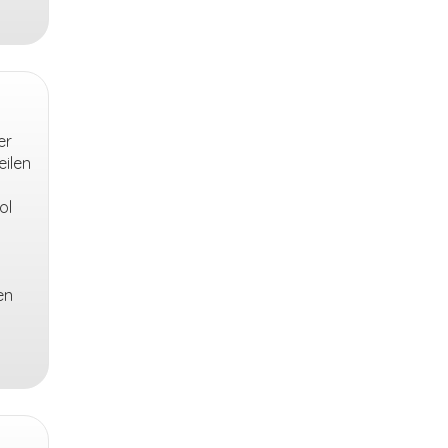
er
ilen
ol
en