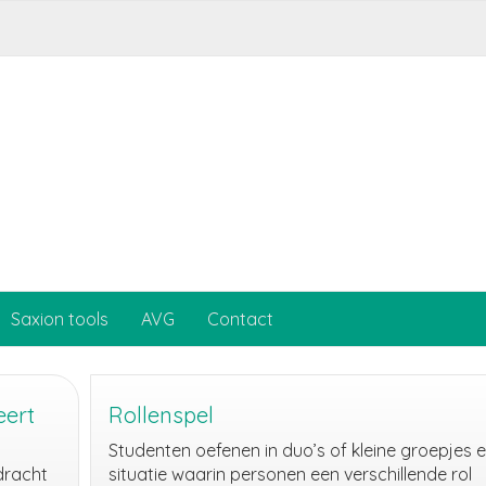
Saxion tools
AVG
Contact
eert
Rollenspel
Studenten oefenen in duo’s of kleine groepjes 
dracht
situatie waarin personen een verschillende rol