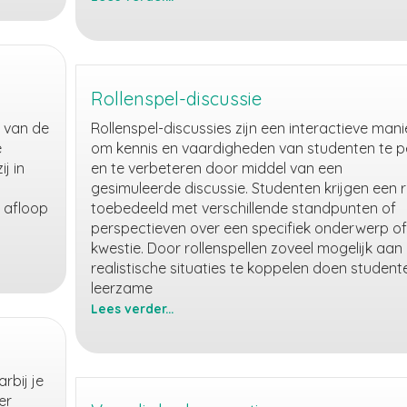
Antwoordopties
voorzien
van
feedback
Rollenspel-discussie
s van de
Rollenspel-discussies zijn een interactieve mani
e
om kennis en vaardigheden van studenten te pe
j in
en te verbeteren door middel van een
gesimuleerde discussie. Studenten krijgen een r
a afloop
toebedeeld met verschillende standpunten of
perspectieven over een specifiek onderwerp of
kwestie. Door rollenspellen zoveel mogelijk aan
realistische situaties te koppelen doen student
leerzame
Lees verder...
Rollenspel-
discussie
rbij je
er