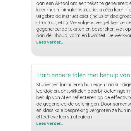
aan een AI-tool om een tekst te genereren: 
keer met minimale instructie, en één keer m
uitgebreide instructieset (inclusief doelgroep, 
structuur, etc.). Vervolgens vergelijken ze d
gegenereerde teksten en bespreken wat op
aan de inhoud, vorm en kwaliteit. De werkv
Lees verder...
Sturen
van
de
prompt:
hoe
Train andere talen met behulp van
AI
Studenten formuleren hun eigen taalkundig
reageert
leerdoelen, ontwikkelen daarbij oefeningen
op
behulp van AI en reflecteren op de effectivit
jouw
de gegenereerde oefeningen. Door samenw
instructie
en klassikale bespreking vergroten ze hun inz
effectieve leerstrategieën.
Lees verder...
Train