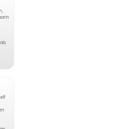
m,
aarin
als
elf
en
van