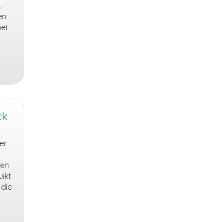
.
en
met
ck
er
den
ikt
 die