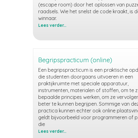
(escape room) door het oplossen van puzze
raadsels. Wie het snelst de code kraakt, is d
winnaar.
Lees verder...
Online
Escape
(class)room
Begripspracticum (online)
Een begripspracticum is een praktische op
die studenten doorgaans uitvoeren in een
praktijkruimte met speciale apparatuur,
instrumenten, materialen of stoffen, om te 
bepaalde principes werken, om ze vervolge
beter te kunnen begrijpen. Sommige van de
practica kunnen echter ook online plaatsvin
geldt bijvoorbeeld voor programmeren of p
die
Lees verder...
Begripspracticum