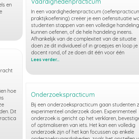
Vaardighedenpracticum
ls en
e
In een vaardighedenpracticum (oefenpracticu
praktijkoefening) creëer je een oefensituatie w
studenten stappen van een volledige handeling
kunnen oefenen, of de hele handeling ineens.
Afhankelijk van de complexiteit van de situatie
doen ze dit individueel of in groepjes en loop je 
docent rond, of ze doen dit één voor één
Lees verder...
Vaardighedenpracticum
dracht
zien hoe
Onderzoekspracticum
ns
ze
Bij een onderzoekspracticum gaan studenten z
den. Dit
experimenteel onderzoek doen. Experimenteel
ractica
onderzoek is gericht op het verklaren, bevestig
of optimaliseren van iets. Het kan een volledig
onderzoek zijn of het kan focussen op enkele
onderzoeksvaardigheden, zoals het opstellen 