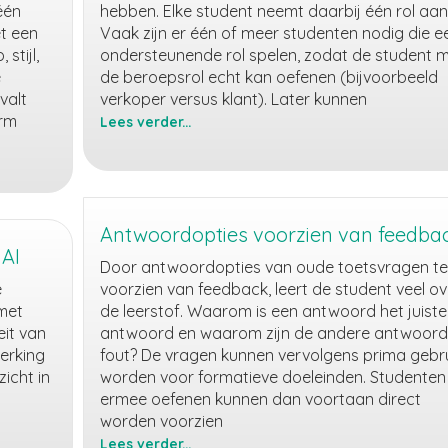
één
hebben. Elke student neemt daarbij één rol aan
et een
Vaak zijn er één of meer studenten nodig die e
stijl,
ondersteunende rol spelen, zodat de student 
e
de beroepsrol echt kan oefenen (bijvoorbeeld
valt
verkoper versus klant). Later kunnen
orm
Lees verder...
Rollenspel
Antwoordopties voorzien van feedba
 AI
Door antwoordopties van oude toetsvragen te
e
voorzien van feedback, leert de student veel ov
 met
de leerstof. Waarom is een antwoord het juiste
eit van
antwoord en waarom zijn de andere antwoor
erking
fout? De vragen kunnen vervolgens prima gebru
icht in
worden voor formatieve doeleinden. Studenten
ermee oefenen kunnen dan voortaan direct
worden voorzien
Lees verder...