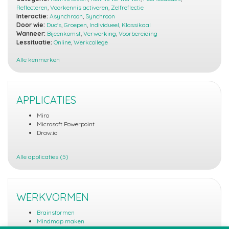
Reflecteren
,
Voorkennis activeren
,
Zelfreflectie
Interactie:
Asynchroon
,
Synchroon
Door wie:
Duo's
,
Groepen
,
Individueel
,
Klassikaal
Wanneer:
Bijeenkomst
,
Verwerking
,
Voorbereiding
Lessituatie:
Online
,
Werkcollege
Alle kenmerken
APPLICATIES
Miro
Microsoft Powerpoint
Draw.io
Alle applicaties (5)
WERKVORMEN
Brainstormen
Mindmap maken