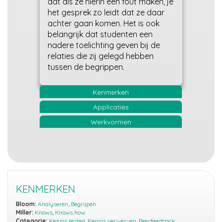
dat als ze hierin een fout maken, je
het gesprek zo leidt dat ze daar
achter gaan komen. Het is ook
belangrijk dat studenten een
nadere toelichting geven bij de
relaties die zij gelegd hebben
tussen de begrippen.
Kenmerken
Applicaties
Werkvormen
KENMERKEN
Bloom:
Analyseren
,
Begrijpen
Miller:
Knows
,
Knows how
Categorie:
Kennis testen
,
Kennis verwerven
,
Peerfeedback
,