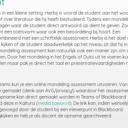
t
n een kleine setting. Hierbij is vooral de student aan het wo
of over literatuur die hij heeft bestudeerd. Tijdens een mondel
agen waar de student direct antwoord op dient te geven. Zo
t een toetsvorm waar ook een beoordeling bij hoort. Een
neerd met een schriftelijk assessment. Hierbij is het doel
jken of de student daadwerkelijk op het niveau zit dat hij in
n mondeling assessment kan natuurlijk ook een manier zijn om 
n. Door het mondeling in het Engels of Duits uit te voeren ku
elen maar pak je direct het taal en presentatievaardigheden 
eams kun je een online mondeling assessment uitvoeren. Van 
 gemaakt (denk aan AVG/privacy!) waardoor het assessme
 opname kan direct gemaakt worden in Teams of Blackboard
deze in Kaltura (
media.saxion.nl
). De link kan, indien wenselij
evoegd door de student bij een inleverpunt in Blackboard.
gkijken en heb je als docent de opname gearchiveerd.