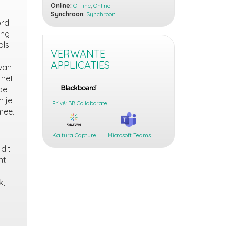
Online:
Offline
,
Online
Synchroon:
Synchroon
ord
ing
als
VERWANTE
APPLICATIES
 van
 het
de
n je
Privé: BB Collaborate
mee.
Kaltura Capture
Microsoft Teams
dit
nt
k,