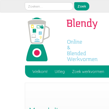
Welkom!
Uitleg
Zoek werkvormen