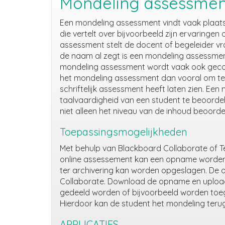
Mondeling assessmen
Een mondeling assessment vindt vaak plaats i
die vertelt over bijvoorbeeld zijn ervaringen 
assessment stelt de docent of begeleider vr
de naam al zegt is een mondeling assessmen
mondeling assessment wordt vaak ook gecombi
het mondeling assessment dan vooral om te ki
schriftelijk assessment heeft laten zien. Ee
taalvaardigheid van een student te beoordele
niet alleen het niveau van de inhoud beoord
Toepassingsmogelijkheden
Met behulp van Blackboard Collaborate of T
online assessement kan een opname worden
ter archivering kan worden opgeslagen. De
Collaborate. Download de opname en upload 
gedeeld worden of bijvoorbeeld worden toeg
Hierdoor kan de student het mondeling teru
APPLICATIES