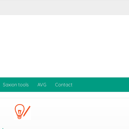
Saxion tools
AVG
Contact