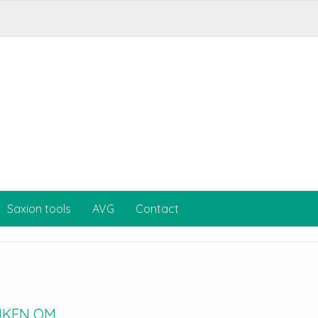
Saxion tools
AVG
Contact
EN OM...