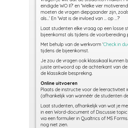
eindigde WO II?’ en ‘Welke vier motivere
moeten de vragen diepgaander zijn, zoals: 
als…’ En ‘Wat is de invloed van … op …?’
Laat studenten elke vraag op een losse st
bijeenkomst als tijdens de voorbereiding 
Met behulp van de werkvorm ‘
Check in du
tijdens de bijeenkomst.
Je zou de vragen ook klassikaal kunnen b
juiste antwoord op de achterkant van de 
de klassikale bespreking.
Online uitvoeren
Plaats de instructie voor de leeractiviteit
(afhankelijk van wannéér de studenten d
Laat studenten, afhankelijk van wat je m
in een Word-document of Discussie topic 
via een formulier in Qualtrics of MS For
nog niet zien.