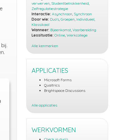
verwerven
,
Studentbetrokkenheid
,
de
Zelfregulatiestrategie
Interactie:
Asynchroon
,
Synchroon
Door wie:
Duo's
,
Groepen
,
Individueel
,
Klassikaal
Wanneer:
Bijeenkomst
,
Voorbereiding
Lessituatie:
Online
,
Werkcollege
bij.
Alle kenmerken
n.
APPLICATIES
Microsoft Forms
Qualtrics
Brightspace Discussions
n
Alle applicaties
WERKVORMEN
Check in duo’s