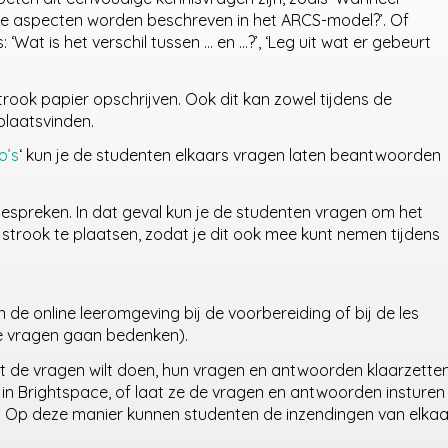
nde aspecten worden beschreven in het ARCS-model?’. Of
‘Wat is het verschil tussen … en …?’, ‘Leg uit wat er gebeurt
rook papier opschrijven. Ook dit kan zowel tijdens de
plaatsvinden.
o’s
‘ kun je de studenten elkaars vragen laten beantwoorden
espreken. In dat geval kun je de studenten vragen om het
strook te plaatsen, zodat je dit ook mee kunt nemen tijdens
 in de online leeromgeving bij de voorbereiding of bij de les
e vragen gaan bedenken).
et de vragen wilt doen, hun vragen en antwoorden klaarzette
in Brightspace, of laat ze de vragen en antwoorden insturen
ms. Op deze manier kunnen studenten de inzendingen van elkaa