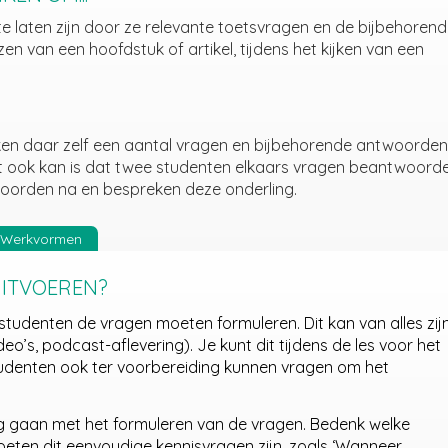
e laten zijn door ze relevante toetsvragen en de bijbehoren
n van een hoofdstuk of artikel, tijdens het kijken van een
en daar zelf een aantal vragen en bijbehorende antwoorden 
t ook kan is dat twee studenten elkaars vragen beantwoorde
woorden na en bespreken deze onderling.
Werkvormen
UITVOEREN?
studenten de vragen moeten formuleren. Dit kan van alles zij
deo’s, podcast-aflevering). Je kunt dit tijdens de les voor het
udenten ook ter voorbereiding kunnen vragen om het
g gaan met het formuleren van de vragen. Bedenk welke
oeten dit eenvoudige kennisvragen zijn, zoals ‘Wanneer