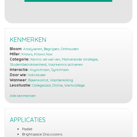
KENMERKEN
Bloom:
Analyseren
,
Begrijpen
,
Onthouden
Miller:
Knows
,
Knows how
Categorie:
Kennis verwerven
,
Motiverende strategie
,
Studentbetrokkenheid
,
Voorkennis activeren
Interactie:
Asynchroon
,
Synchroon
Door wie:
Individueel
Wanneer:
Bijeenkomst
,
Voorbereiding
Lessituatie:
Collegezaal
,
Online
,
Werkcollege
Alle kenmerken
APPLICATIES
Padlet
Brightspace Discussions