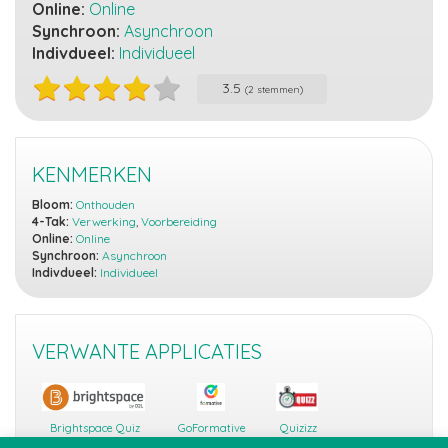
Online:
Online
Synchroon:
Asynchroon
Indivdueel:
Individueel
3.5
(2 stemmen)
KENMERKEN
Bloom:
Onthouden
4-Tak:
Verwerking
,
Voorbereiding
Online:
Online
Synchroon:
Asynchroon
Indivdueel:
Individueel
VERWANTE APPLICATIES
Brightspace Quiz
GoFormative
Quizizz