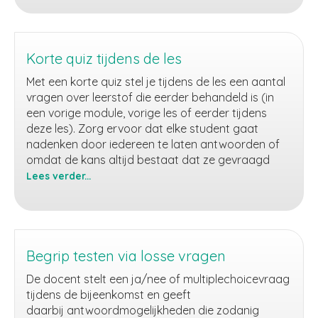
&
match
Korte quiz tijdens de les
Met een korte quiz stel je tijdens de les een aantal
vragen over leerstof die eerder behandeld is (in
een vorige module, vorige les of eerder tijdens
deze les). Zorg ervoor dat elke student gaat
nadenken door iedereen te laten antwoorden of
omdat de kans altijd bestaat dat ze gevraagd
Lees verder...
Korte
quiz
tijdens
de
les
Begrip testen via losse vragen
De docent stelt een ja/nee of multiplechoicevraag
tijdens de bijeenkomst en geeft
daarbij antwoordmogelijkheden die zodanig