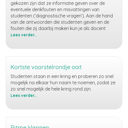
gekozen zijn dat ze informatie geven over de
eventuele denkfouten en misvattingen van
studenten (‘diagnostische vragen’). Aan de hand
van de antwoorden die studenten geven en de
fouten die zij daarbij maken kun je als docent
Lees verder...
Begrip
testen
via
losse
vragen
Kortste voorstelrondje ooit
Studenten staan in een kring en proberen zo snel
mogelijk na elkaar hun naam te noemen, zodat ze
zo snel mogelijk de hele kring rond zijn.
Lees verder...
Kortste
voorstelrondje
ooit
Ritme klappen