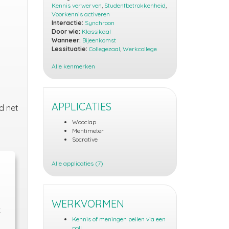
Kennis verwerven
,
Studentbetrokkenheid
,
Voorkennis activeren
Interactie:
Synchroon
Door wie:
Klassikaal
Wanneer:
Bijeenkomst
Lessituatie:
Collegezaal
,
Werkcollege
Alle kenmerken
APPLICATIES
d net
Wooclap
Mentimeter
Socrative
Alle applicaties (7)
WERKVORMEN
k
Kennis of meningen peilen via een
poll