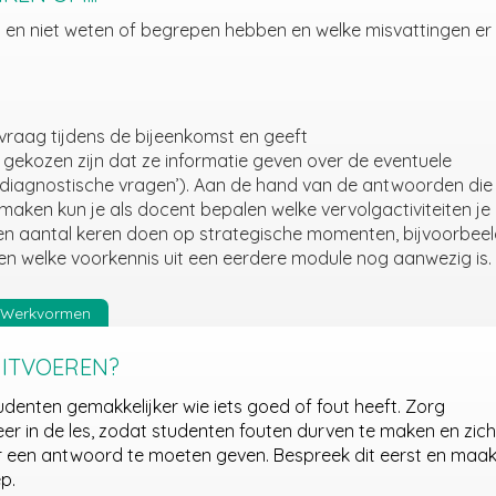
l en niet weten of begrepen hebben en welke misvattingen er
evraa
g
tijdens de bijeenkomst en geeft
gekozen zijn dat ze informatie geven over de eventuele
‘diagnostische vragen’)
. Aan de hand van de antwoor
den die
j maken kun je als docent
bepalen welke vervolgactiviteiten je
een aantal keren doen op strategische momenten, bijvoorbeel
en welke voorkennis uit een eerdere module nog aanwezig is.
Werkvormen
UITVOEREN?
 studenten gemakkelijker wie iets goed of fout heeft. Zorg
er in de les, zodat studenten fouten durven te maken en zich
r een antwoord te moeten geven. Bespreek dit eerst en maa
p.