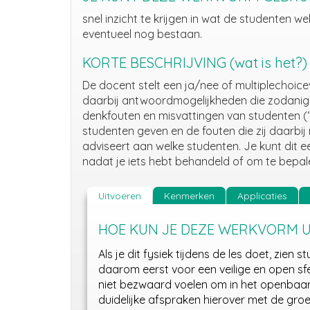
snel inzicht te krijgen in
wa
t de studenten we
eventueel nog bestaan.
KORTE BESCHRIJVING (wat is het?)
De
docent stelt
een
ja/nee of
multiplechoic
daarbij
antw
oordmogelijkheden die zodanig 
denkfouten en misvattingen van studenten
(
studenten geven en de fouten die zij daarbi
adviseert aan welke studenten.
Je kunt dit 
nadat je iets hebt behandeld of om te bepal
Uitvoeren
Kenmerken
Applicaties
HOE KUN JE DEZE WERKVORM 
Als je dit fysiek tijdens de les doet, zien
daarom eerst voor een veilige en open sfe
niet bezwaard voelen om in het openbaa
duidelijke afspraken hierover met de groe