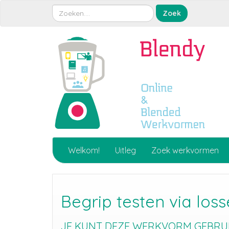
Welkom!
Uitleg
Zoek werkvormen
Begrip testen via los
JE KUNT DEZE WERKVORM GEBRUIK