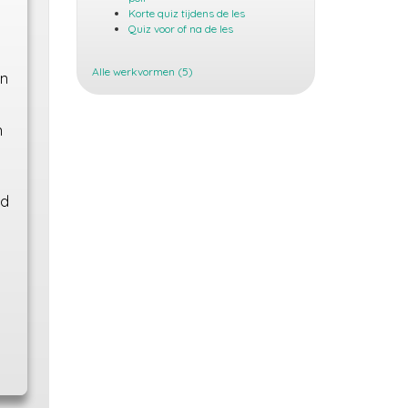
Korte quiz tijdens de les
Quiz voor of na de les
Alle werkvormen (5)
jn
n
ld