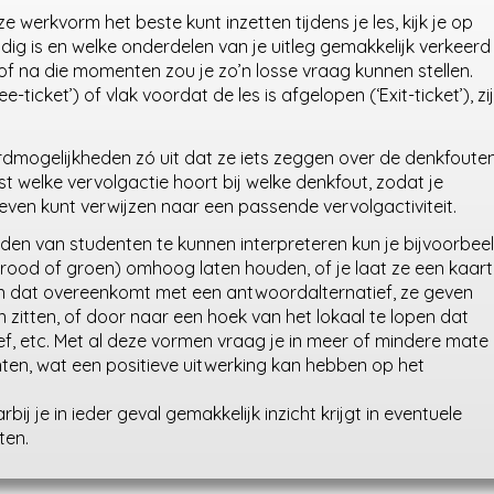
erkvorm het beste kunt inzetten tijdens je les, kijk je op
g is en welke onderdelen van je uitleg gemakkelijk verkeerd
 na die momenten zou je zo’n losse vraag kunnen stellen.
e-ticket’) of vlak voordat de les is afgelopen (‘Exit-ticket’), zi
rdmogelijkheden zó uit dat ze iets zeggen over de denkfoute
 welke vervolgactie hoort bij welke denkfout, zodat je
ven kunt verwijzen naar een passende vervolgactiviteit.
rden van studenten te kunnen interpreteren kun je bijvoorbee
 rood of groen) omhoog laten houden, of je laat ze een kaart
 dat overeenkomt met een antwoordalternatief, ze geven
 zitten, of door naar een hoek van het lokaal te lopen dat
, etc. Met al deze vormen vraag je in meer of mindere mate
ten, wat een positieve uitwerking kan hebben op het
bij je in ieder geval gemakkelijk inzicht krijgt in eventuele
ten.