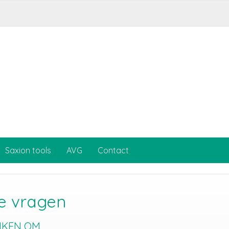
Saxion tools
AVG
Contact
se vragen
EN OM...