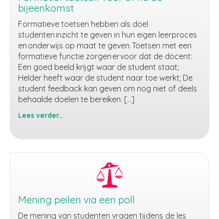
bijeenkomst
Formatieve toetsen hebben als doel
studenten inzicht te geven in hun eigen leerproces
en onderwijs op maat te geven. Toetsen met een
formatieve functie zorgen ervoor dat de docent:
Een goed beeld krijgt waar de student staat;
Helder heeft waar de student naar toe werkt; De
student feedback kan geven om nog niet of deels
behaalde doelen te bereiken. […]
Lees verder...
Formatief
toetsen
voor
of
na
de
bijeenkomst
Mening peilen via een poll
De mening van studenten vragen tijdens de les