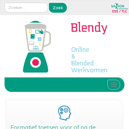
Toggle 
Formatief toetsen voor of na de