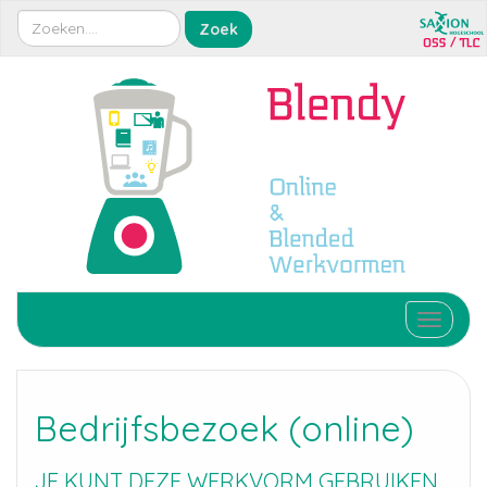
Toggle 
Bedrijfsbezoek (online)
JE KUNT DEZE WERKVORM GEBRUIKEN