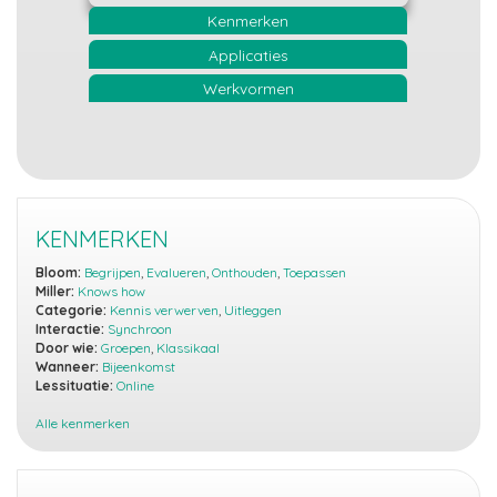
Kenmerken
Applicaties
Werkvormen
KENMERKEN
Bloom:
Begrijpen
,
Evalueren
,
Onthouden
,
Toepassen
Miller:
Knows how
Categorie:
Kennis verwerven
,
Uitleggen
Interactie:
Synchroon
Door wie:
Groepen
,
Klassikaal
Wanneer:
Bijeenkomst
Lessituatie:
Online
Alle kenmerken