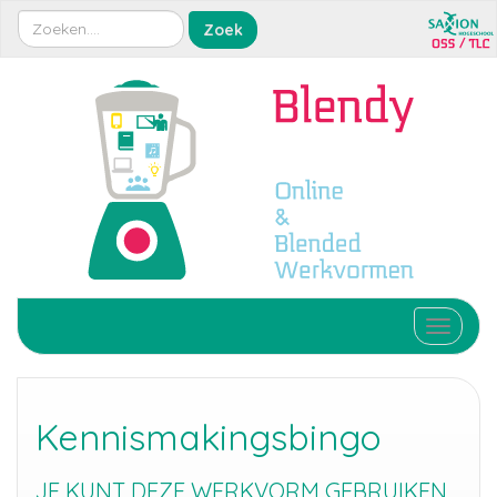
Toggle 
Kennismakingsbingo
JE KUNT DEZE WERKVORM GEBRUIKEN