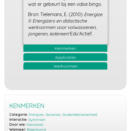
wat er gebeurt bij een valse bingo.
Bron: Tielemans, E. (2010).
Energize
II: Energizers en didactische
werkvormen voor volwassenen,
jongeren, iedereen!
Edu’Actief.
Kenmerken
Applicaties
Werkvormen
KENMERKEN
Categorie:
Energizer
,
Socializer
,
Studentbetrokkenheid
Interactie:
Synchroon
Door wie:
Klassikaal
Wanneer:
Bijeenkomst