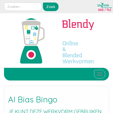
Toggle 
AI Bias Bingo
JE KUNT DEZE WERKVORM GEBRUIKEN