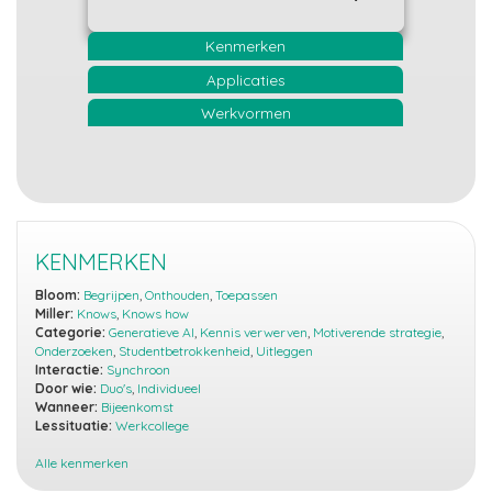
Kenmerken
Applicaties
Werkvormen
KENMERKEN
Bloom:
Begrijpen
,
Onthouden
,
Toepassen
Miller:
Knows
,
Knows how
Categorie:
Generatieve AI
,
Kennis verwerven
,
Motiverende strategie
,
Onderzoeken
,
Studentbetrokkenheid
,
Uitleggen
Interactie:
Synchroon
Door wie:
Duo's
,
Individueel
Wanneer:
Bijeenkomst
Lessituatie:
Werkcollege
Alle kenmerken