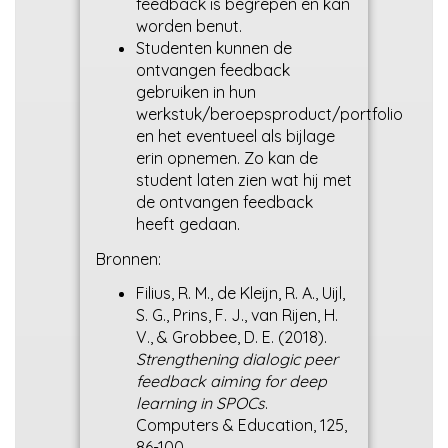
feedback is begrepen en kan
worden benut.
Studenten kunnen de
ontvangen feedback
gebruiken in hun
werkstuk/beroepsproduct/portfolio
en het eventueel als bijlage
erin opnemen. Zo kan de
student laten zien wat hij met
de ontvangen feedback
heeft gedaan.
Bronnen:
Filius, R. M., de Kleijn, R. A., Uijl,
S. G., Prins, F. J., van Rijen, H.
V., & Grobbee, D. E. (2018).
Strengthening dialogic peer
feedback aiming for deep
learning in SPOCs
.
Computers & Education, 125,
86-100.