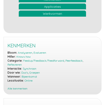
Applicaties
Werkvormen
KENMERKEN
Bloom:
Analyseren
,
Evalueren
Miller:
Knows how
Categorie:
Feedup/Feedback/Feedforward
,
Peerfeedback
,
Reflecteren
Interactie:
Synchroon
Door wie:
Duo's
,
Groepen
Wanneer:
Bijeenkomst
Lessituatie:
Online
Alle kenmerken