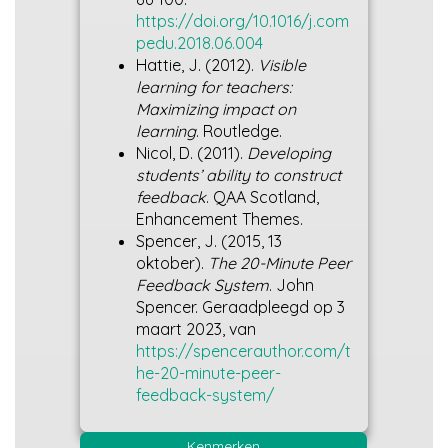
https://doi.org/10.1016/j.com
pedu.2018.06.004
Hattie, J. (2012).
Visible
learning for teachers:
Maximizing impact on
learning
. Routledge.
Nicol, D. (2011).
Developing
students’ ability to construct
feedback
. QAA Scotland,
Enhancement Themes.
Spencer, J. (2015, 13
oktober).
The 20-Minute Peer
Feedback System
. John
Spencer. Geraadpleegd op 3
maart 2023, van
https://spencerauthor.com/t
he-20-minute-peer-
feedback-system/
Kenmerken