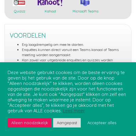
Quizizz
Kahoot
Microsoft Teams
VOORDELEN
Erg laagdrempelig om mee te starten.
Enquêtes kunnen direct vanuit een Teams kanaal of Teams
meeting worden aangemaakt.
Kan zowel voor uitgebreide enquêtes en quizzes worden
gebruikt, als voor een korte vraag tijdens een online sessie.
Toegankelijk op ieder device.
Deze website gebruikt cookies om de beste ervaring te
geven bij het gebruik van de site. Door op de knop
"Alleen noodzakelijk" te klikken, worden alleen cookies
opgeslagen die noodzakelijk zijn voor het functioneren
van de site. Je kunt ook "Aangepast" klikken om zelf een
Privacybeleid
afweging te maken waarmee je instemt. Door op
Onderwijs Student Support - Teaching and Learning Centre
“Accepteer alles”, te klikken ga je akkoord met het
gebruik van ALLE cookies.
Lees meer
Tekstuele inhoud
Alleen noodzakelijk
Aangepast
Accepteer alles