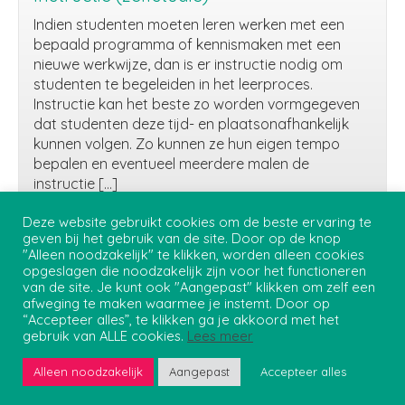
Indien studenten moeten leren werken met een
bepaald programma of kennismaken met een
nieuwe werkwijze, dan is er instructie nodig om
studenten te begeleiden in het leerproces.
Instructie kan het beste zo worden vormgegeven
dat studenten deze tijd- en plaatsonafhankelijk
kunnen volgen. Zo kunnen ze hun eigen tempo
bepalen en eventueel meerdere malen de
instructie […]
Lees verder...
Deze website gebruikt cookies om de beste ervaring te
Instructie
geven bij het gebruik van de site. Door op de knop
(zelfstudie)
"Alleen noodzakelijk" te klikken, worden alleen cookies
opgeslagen die noodzakelijk zijn voor het functioneren
van de site. Je kunt ook "Aangepast" klikken om zelf een
Privacybeleid
afweging te maken waarmee je instemt. Door op
Onderwijs Student Support - Teaching and Learning Centre
“Accepteer alles”, te klikken ga je akkoord met het
gebruik van ALLE cookies.
Lees meer
Tekstuele inhoud
Alleen noodzakelijk
Aangepast
Accepteer alles