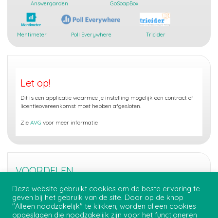
Answergarden
GoSoapBox
Mentimeter
Poll Everywhere
Tricider
Let op!
Dit is een applicatie waarmee je instelling mogelijk een contract of
licentieovereenkomst moet hebben afgesloten.
Zie
AVG
voor meer informatie
VOORDELEN
Eenvoudig
Deze website gebruikt cookies om de beste ervaring te
Drie mogelijkheden voor vragen (meerkeuze, open, rating)
geven bij het gebruik van de site. Door op de knop
"Alleen noodzakelijk" te klikken, worden alleen cookies
opgeslagen die noodzakelijk zijn voor het functioneren