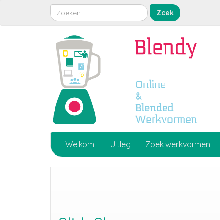
Welkom!
Uitleg
Zoek werkvormen