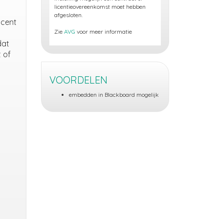
licentieovereenkomst moet hebben
afgesloten.
ocent
Zie
AVG
voor meer informatie
dat
 of
VOORDELEN
embedden in Blackboard mogelijk