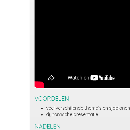
VOORDELEN
veel verschillende thema’s en sjablonen
dynamische presentatie
NADELEN