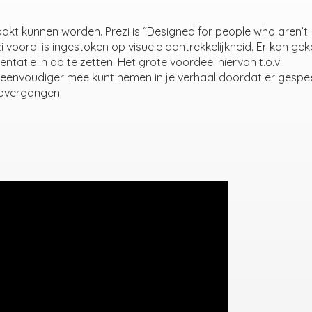
akt kunnen worden. Prezi is “Designed for people who aren’t
vooral is ingestoken op visuele aantrekkelijkheid. Er kan ge
atie in op te zetten. Het grote voordeel hiervan t.o.v.
ek eenvoudiger mee kunt nemen in je verhaal doordat er gespe
 overgangen.