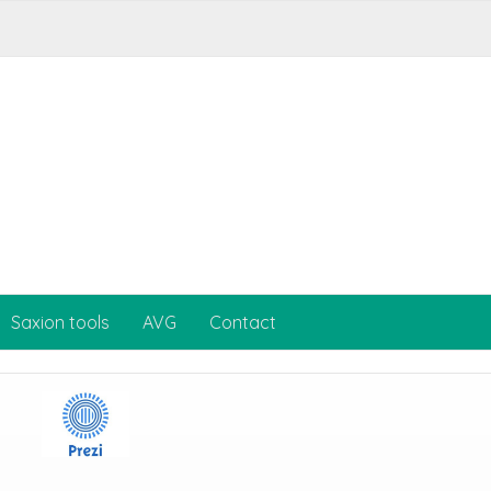
Saxion tools
AVG
Contact