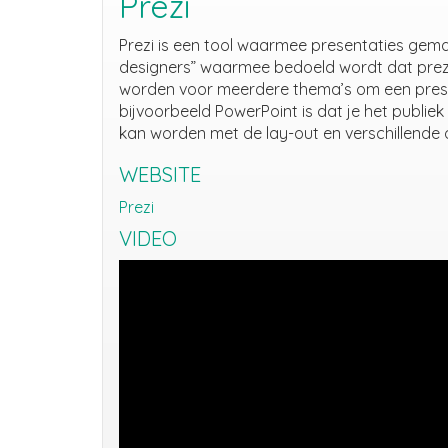
Prezi
Prezi is een tool waarmee presentaties gema
designers” waarmee bedoeld wordt dat prezi 
worden voor meerdere thema’s om een present
bijvoorbeeld PowerPoint is dat je het publi
kan worden met de lay-out en verschillende
WEBSITE
Prezi
VIDEO