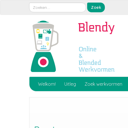
Welkom!
Uitleg
Zoek werkvormen