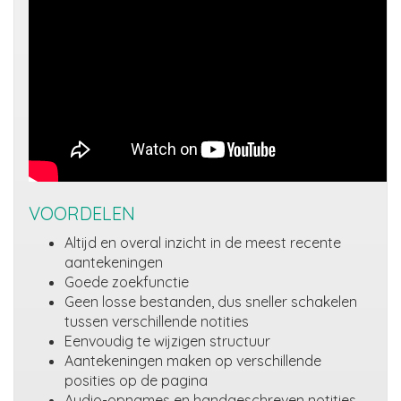
VOORDELEN
Altijd en overal inzicht in de meest recente
aantekeningen
Goede zoekfunctie
Geen losse bestanden, dus sneller schakelen
tussen verschillende notities
Eenvoudig te wijzigen structuur
Aantekeningen maken op verschillende
posities op de pagina
Audio-opnames en handgeschreven notities