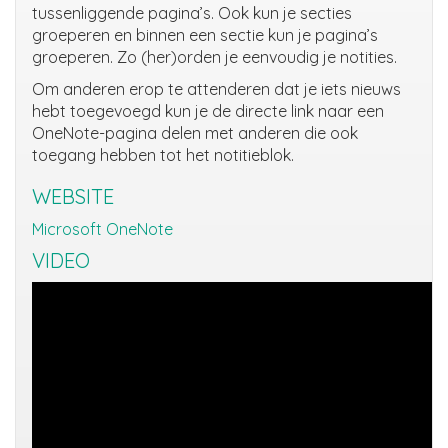
tussenliggende pagina’s. Ook kun je secties
groeperen en binnen een sectie kun je pagina’s
groeperen. Zo (her)orden je eenvoudig je notities.
Om anderen erop te attenderen dat je iets nieuws
hebt toegevoegd kun je de directe link naar een
OneNote-pagina delen met anderen die ook
toegang hebben tot het notitieblok.
WEBSITE
Microsoft OneNote
VIDEO