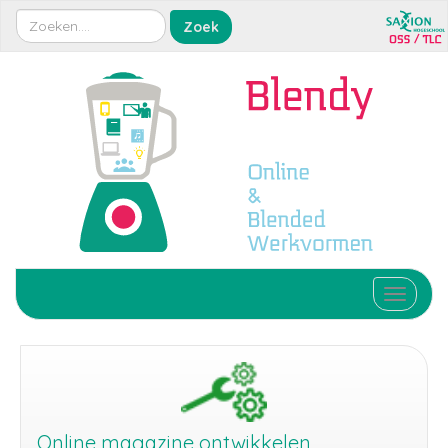
Toggle 
Online magazine ontwikkelen