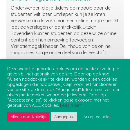
Onderwerpen die je tijdens de module door de
studenten wilt laten uitdiepen kun je ze laten
verwerken in de vorm van een online magazine. Dit
laat de verslagen er aantrekkelijk uitzien.
Bovendien kunnen studenten op deze wijze online
content aan hun omgeving toevoegen.
Variatiemogelijkheden De inhoud van de online
magazines kun je onderdeel van de leerstof […]
Lees verder...
Online
Deze website gebruikt cookies om de beste ervaring te
geven bij het gebruik van de site. Door op de knop
magazine
"Alleen noodzakelijk" te klikken, worden alleen cookies
ontwikkelen
opgeslagen die noodzakelijk zijn voor het functioneren
Privacybeleid
van de site. Je kunt ook "Aangepast" klikken om zelf een
Onderwijs Student Support - Teaching and Learning Centre
afweging te maken waarmee je instemt. Door op
“Accepteer alles”, te klikken ga je akkoord met het
gebruik van ALLE cookies.
Lees meer
Tekstuele inhoud
Alleen noodzakelijk
Aangepast
Accepteer alles