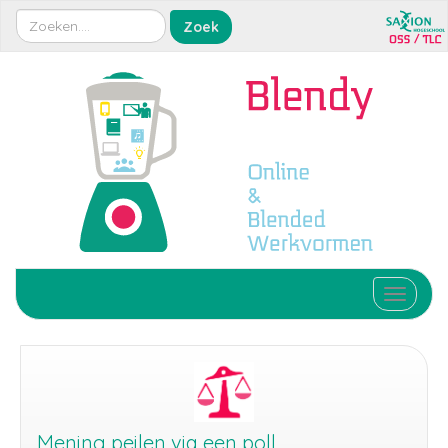
Toggle 
Mening peilen via een poll