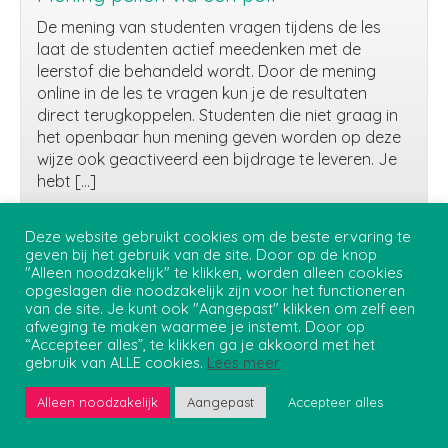
De mening van studenten vragen tijdens de les
laat de studenten actief meedenken met de
leerstof die behandeld wordt. Door de mening
online in de les te vragen kun je de resultaten
direct terugkoppelen. Studenten die niet graag in
het openbaar hun mening geven worden op deze
wijze ook geactiveerd een bijdrage te leveren. Je
hebt […]
Lees verder...
Mening
Deze website gebruikt cookies om de beste ervaring te
geven bij het gebruik van de site. Door op de knop
peilen
"Alleen noodzakelijk" te klikken, worden alleen cookies
via
opgeslagen die noodzakelijk zijn voor het functioneren
een
Privacybeleid
van de site. Je kunt ook "Aangepast" klikken om zelf een
poll
Onderwijs Student Support - Teaching and Learning Centre
afweging te maken waarmee je instemt. Door op
“Accepteer alles”, te klikken ga je akkoord met het
gebruik van ALLE cookies.
Lees meer
Tekstuele inhoud
Alleen noodzakelijk
Aangepast
Accepteer alles